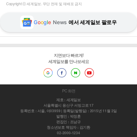
Copyright ⓒ 세계일보. 무단 전재 및 재배포 금지
G
o
o
g
l
e
News
에서 세계일보 팔로우
지면보다 빠르게!
세계일보를 만나보세요
PC 화면
제호 : 세계일보
서울특별시 용산구 서빙고로 17
등록번호 : 서울, 아03959 | 등록일(발행일) : 2015년 11월 2일
발행인 : 박정훈
편집인 : 조남규
청소년보호 책임자 : 김기환
02-2000-1234