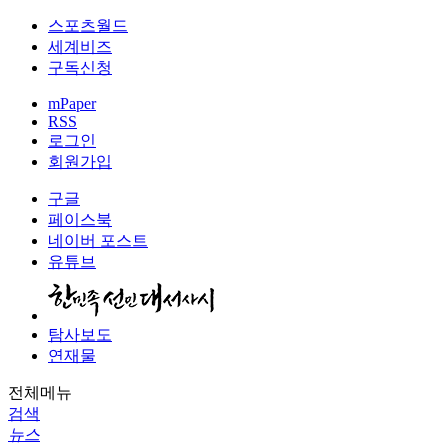
스포츠월드
세계비즈
구독신청
mPaper
RSS
로그인
회원가입
구글
페이스북
네이버 포스트
유튜브
탐사보도
연재물
전체메뉴
검색
뉴스