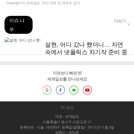
Copyright ⓒ 세계일보. 무단 전재 및 재배포 금지
이슈 나
더보기
우
설현, 어디 갔나 했더니… 자연
속에서 넷플릭스 차기작 준비 중
지면보다 빠르게!
세계일보를 만나보세요
PC 화면
제호 : 세계일보
서울특별시 용산구 서빙고로 17
등록번호 : 서울, 아03959 | 등록일(발행일) : 2015년 11월 2일
발행인 : 박정훈