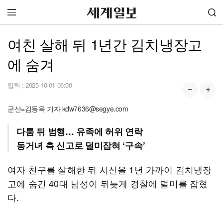
여친 살해 뒤 1년간 김치냉장고
에 숨겨
입력 :
2025-10-01 06:00
군산=김동욱 기자 kdw7636@segye.com
다툼 뒤 범행… 유족에 허위 연락
동거녀 측 신고로 덜미잡혀 ‘구속’
여자 친구를 살해한 뒤 시신을 1년 가까이 김치냉장
고에 숨긴 40대 남성이 뒤늦게 경찰에 덜미를 잡혔
다.