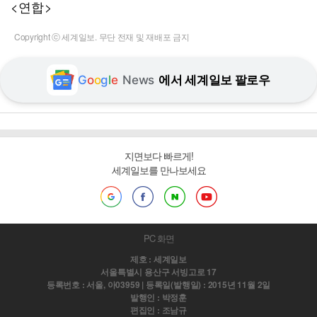
<연합>
Copyright ⓒ 세계일보. 무단 전재 및 재배포 금지
G
o
o
g
l
e
News
에서 세계일보 팔로우
지면보다 빠르게!
세계일보를 만나보세요
PC 화면
제호 : 세계일보
서울특별시 용산구 서빙고로 17
등록번호 : 서울, 아03959 | 등록일(발행일) : 2015년 11월 2일
발행인 : 박정훈
편집인 : 조남규