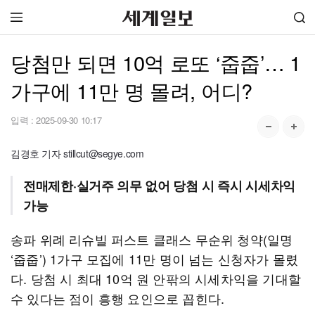
당첨만 되면 10억 로또 ‘줍줍’… 1
가구에 11만 명 몰려, 어디?
입력 :
2025-09-30 10:17
김경호 기자 stillcut@segye.com
전매제한·실거주 의무 없어 당첨 시 즉시 시세차익
가능
송파 위례 리슈빌 퍼스트 클래스 무순위 청약(일명
‘줍줍’) 1가구 모집에 11만 명이 넘는 신청자가 몰렸
다. 당첨 시 최대 10억 원 안팎의 시세차익을 기대할
수 있다는 점이 흥행 요인으로 꼽힌다.