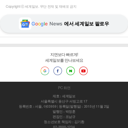
Copyright ⓒ 세계일보. 무단 전재 및 재배포 금지
G
o
o
g
l
e
News
에서 세계일보 팔로우
지면보다 빠르게!
세계일보를 만나보세요
PC 화면
제호 : 세계일보
서울특별시 용산구 서빙고로 17
등록번호 : 서울, 아03959 | 등록일(발행일) : 2015년 11월 2일
발행인 : 박정훈
편집인 : 조남규
청소년보호 책임자 : 김기환
02-2000-1234