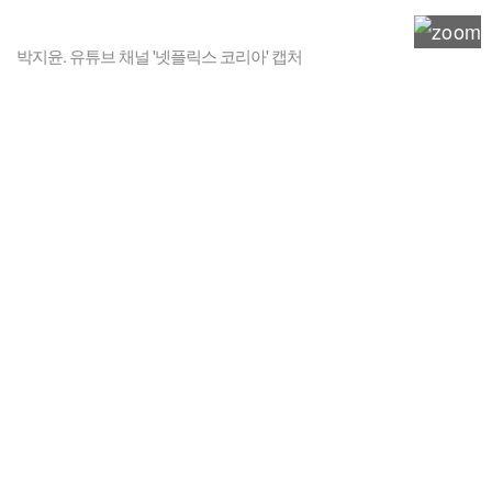
박지윤. 유튜브 채널 '넷플릭스 코리아' 캡처