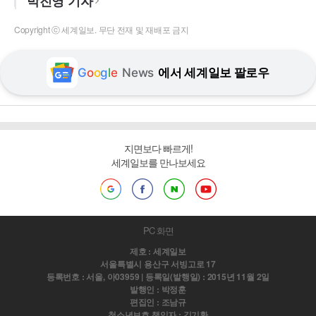
박진영 기자
Copyright ⓒ 세계일보. 무단 전재 및 재배포 금지
G
o
o
g
l
e
News
에서 세계일보 팔로우
지면보다 빠르게!
세계일보를 만나보세요
PC 화면
제호 : 세계일보
서울특별시 용산구 서빙고로 17
등록번호 : 서울, 아03959 | 등록일(발행일) : 2015년 11월 2일
발행인 : 박정훈
편집인 : 조남규
청소년보호 책임자 : 김기환