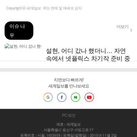
Copyright ⓒ 세계일보. 무단 전재 및 재배포 금지
이슈 나
더보기
우
설현, 어디 갔나 했더니… 자연
속에서 넷플릭스 차기작 준비 중
지면보다 빠르게!
세계일보를 만나보세요
PC 화면
제호 : 세계일보
서울특별시 용산구 서빙고로 17
등록번호 : 서울, 아03959 | 등록일(발행일) : 2015년 11월 2일