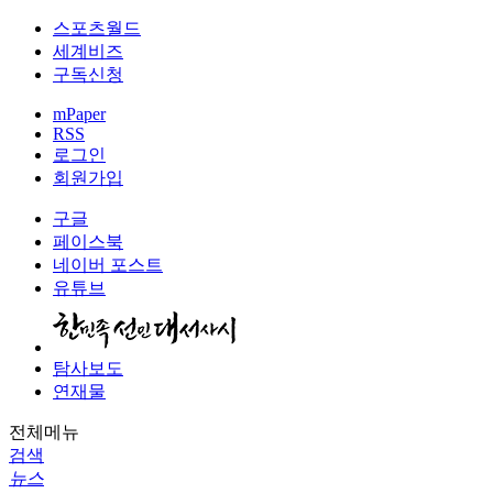
스포츠월드
세계비즈
구독신청
mPaper
RSS
로그인
회원가입
구글
페이스북
네이버 포스트
유튜브
탐사보도
연재물
전체메뉴
검색
뉴스