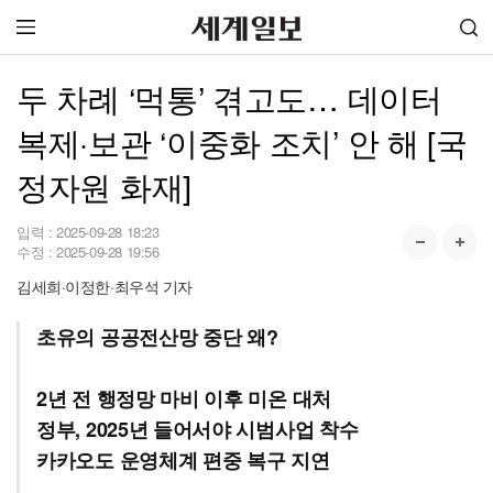
두 차례 ‘먹통’ 겪고도… 데이터
복제·보관 ‘이중화 조치’ 안 해 [국
정자원 화재]
입력 :
2025-09-28 18:23
수정 :
2025-09-28 19:56
김세희·이정한·최우석 기자
초유의 공공전산망 중단 왜?
2년 전 행정망 마비 이후 미온 대처
정부, 2025년 들어서야 시범사업 착수
카카오도 운영체계 편중 복구 지연