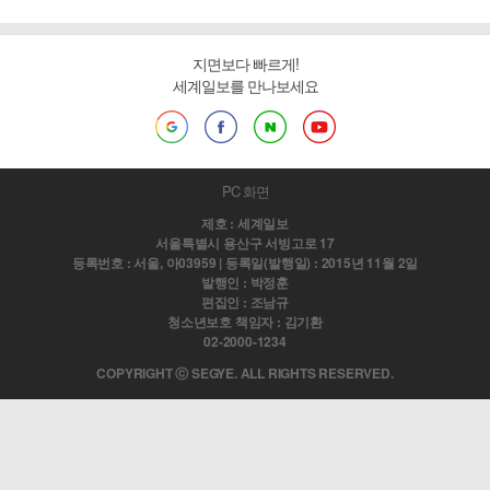
지면보다 빠르게!
세계일보를 만나보세요
PC 화면
제호 : 세계일보
서울특별시 용산구 서빙고로 17
등록번호 : 서울, 아03959 | 등록일(발행일) : 2015년 11월 2일
발행인 : 박정훈
편집인 : 조남규
청소년보호 책임자 : 김기환
02-2000-1234
COPYRIGHT ⓒ SEGYE. ALL RIGHTS RESERVED.