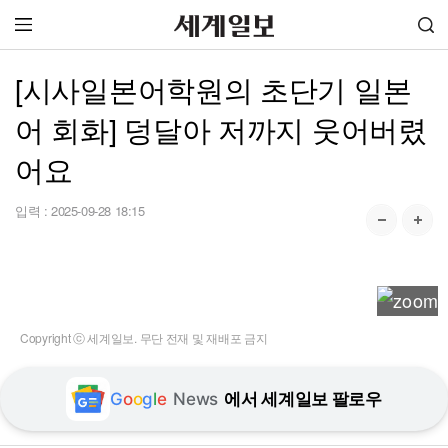
[시사일본어학원의 초단기 일본
어 회화] 덩달아 저까지 웃어버렸
어요
입력 :
2025-09-28 18:15
Copyright ⓒ 세계일보. 무단 전재 및 재배포 금지
G
o
o
g
l
e
News
에서 세계일보 팔로우