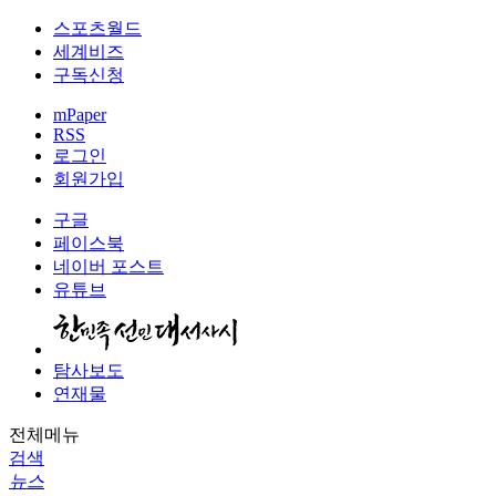
스포츠월드
세계비즈
구독신청
mPaper
RSS
로그인
회원가입
구글
페이스북
네이버 포스트
유튜브
탐사보도
연재물
전체메뉴
검색
뉴스