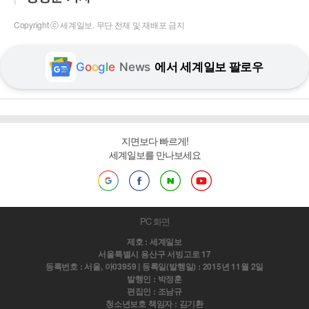
Copyright ⓒ 세계일보. 무단 전재 및 재배포 금지
G
o
o
g
l
e
News
에서 세계일보 팔로우
지면보다 빠르게!
세계일보를 만나보세요
PC 화면
제호 : 세계일보
서울특별시 용산구 서빙고로 17
등록번호 : 서울, 아03959 | 등록일(발행일) : 2015년 11월 2일
발행인 : 박정훈
편집인 : 조남규
청소년보호 책임자 : 김기환