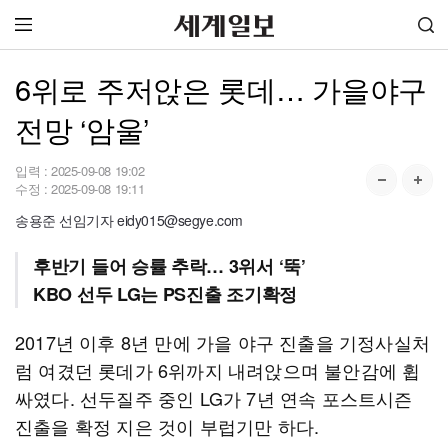
6위로 주저앉은 롯데… 가을야구
전망 ‘암울’
입력 :
2025-09-08 19:02
수정 :
2025-09-08 19:11
송용준 선임기자 eidy015@segye.com
후반기 들어 승률 추락… 3위서 ‘뚝’
KBO 선두 LG는 PS진출 조기확정
2017년 이후 8년 만에 가을 야구 진출을 기정사실처
럼 여겼던 롯데가 6위까지 내려앉으며 불안감에 휩
싸였다. 선두질주 중인 LG가 7년 연속 포스트시즌
진출을 확정 지은 것이 부럽기만 하다.