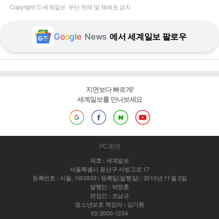
Copyright ⓒ 세계일보. 무단 전재 및 재배포 금지
G
o
o
g
l
e
News
에서 세계일보 팔로우
지면보다 빠르게!
세계일보를 만나보세요
PC 화면
제호 : 세계일보
서울특별시 용산구 서빙고로 17
등록번호 : 서울, 아03959 | 등록일(발행일) : 2015년 11월 2일
발행인 : 박정훈
편집인 : 조남규
청소년보호 책임자 : 김기환
02-2000-1234