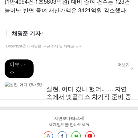
(1만4094건·1조5803억원) 대비 증여 건수는 123건
늘어난 반면 증여 재산가액은 3421억원 감소했다.
채명준 기자
Copyright ⓒ 세계일보. 무단 전재 및 재배포 금지
이슈 나
더보기
우
설현, 어디 갔나 했더니… 자연
속에서 넷플릭스 차기작 준비 중
지면보다 빠르게!
세계일보를 만나보세요