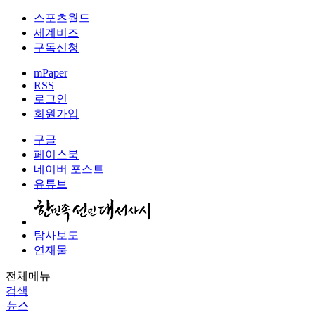
스포츠월드
세계비즈
구독신청
mPaper
RSS
로그인
회원가입
구글
페이스북
네이버 포스트
유튜브
탐사보도
연재물
전체메뉴
검색
뉴스