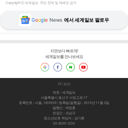
Copyright ⓒ 세계일보. 무단 전재 및 재배포 금지
G
o
o
g
l
e
News
에서 세계일보 팔로우
지면보다 빠르게!
세계일보를 만나보세요
PC 화면
제호 : 세계일보
서울특별시 용산구 서빙고로 17
등록번호 : 서울, 아03959 | 등록일(발행일) : 2015년 11월 2일
발행인 : 박정훈
편집인 : 조남규
청소년보호 책임자 : 김기환
02-2000-1234