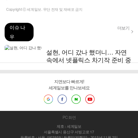
Copyright ⓒ 세계일보. 무단 전재 및 재배포 금지
이슈 나
더보기
우
설현, 어디 갔나 했더니… 자연
속에서 넷플릭스 차기작 준비 중
지면보다 빠르게!
세계일보를 만나보세요
PC 화면
제호 : 세계일보
서울특별시 용산구 서빙고로 17
등록번호 : 서울, 아03959 | 등록일(발행일) : 2015년 11월 2일