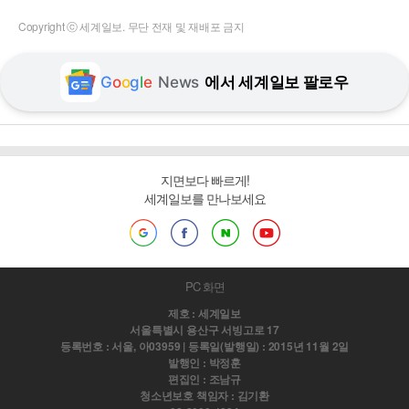
Copyright ⓒ 세계일보. 무단 전재 및 재배포 금지
G
o
o
g
l
e
News
에서 세계일보 팔로우
지면보다 빠르게!
세계일보를 만나보세요
PC 화면
제호 : 세계일보
서울특별시 용산구 서빙고로 17
등록번호 : 서울, 아03959 | 등록일(발행일) : 2015년 11월 2일
발행인 : 박정훈
편집인 : 조남규
청소년보호 책임자 : 김기환