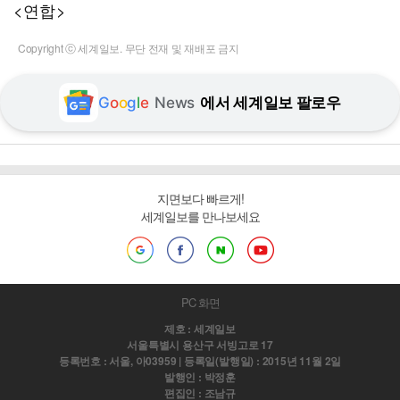
<연합>
Copyright ⓒ 세계일보. 무단 전재 및 재배포 금지
G
o
o
g
l
e
News
에서 세계일보 팔로우
지면보다 빠르게!
세계일보를 만나보세요
PC 화면
제호 : 세계일보
서울특별시 용산구 서빙고로 17
등록번호 : 서울, 아03959 | 등록일(발행일) : 2015년 11월 2일
발행인 : 박정훈
편집인 : 조남규