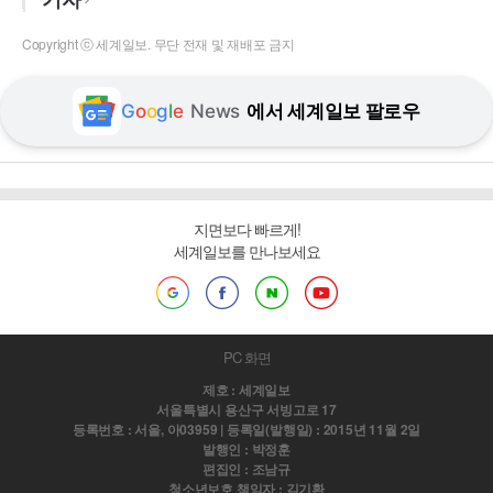
Copyright ⓒ 세계일보. 무단 전재 및 재배포 금지
G
o
o
g
l
e
News
에서 세계일보 팔로우
지면보다 빠르게!
세계일보를 만나보세요
PC 화면
제호 : 세계일보
서울특별시 용산구 서빙고로 17
등록번호 : 서울, 아03959 | 등록일(발행일) : 2015년 11월 2일
발행인 : 박정훈
편집인 : 조남규
청소년보호 책임자 : 김기환