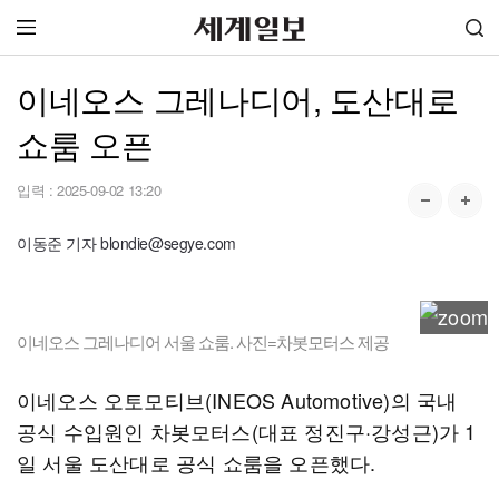
이네오스 그레나디어, 도산대로
쇼룸 오픈
입력 :
2025-09-02 13:20
이동준 기자 blondie@segye.com
이네오스 그레나디어 서울 쇼룸. 사진=차봇모터스 제공
이네오스 오토모티브(INEOS Automotive)의 국내
공식 수입원인 차봇모터스(대표 정진구·강성근)가 1
일 서울 도산대로 공식 쇼룸을 오픈했다.