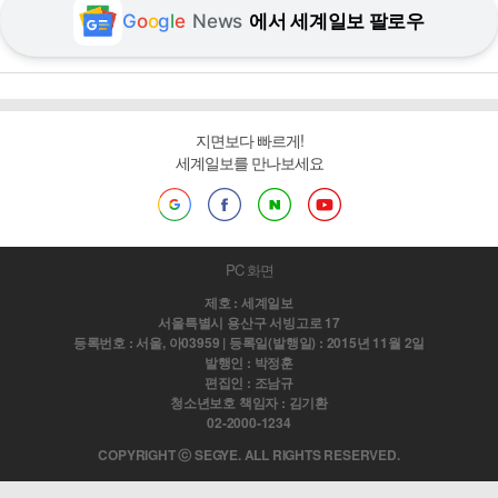
G
o
o
g
l
e
News
에서 세계일보 팔로우
지면보다 빠르게!
세계일보를 만나보세요
PC 화면
제호 : 세계일보
서울특별시 용산구 서빙고로 17
등록번호 : 서울, 아03959 | 등록일(발행일) : 2015년 11월 2일
발행인 : 박정훈
편집인 : 조남규
청소년보호 책임자 : 김기환
02-2000-1234
COPYRIGHT ⓒ SEGYE. ALL RIGHTS RESERVED.