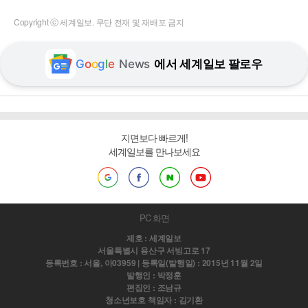
Copyright ⓒ 세계일보. 무단 전재 및 재배포 금지
G
o
o
g
l
e
News
에서 세계일보 팔로우
지면보다 빠르게!
세계일보를 만나보세요
PC 화면
제호 : 세계일보
서울특별시 용산구 서빙고로 17
등록번호 : 서울, 아03959 | 등록일(발행일) : 2015년 11월 2일
발행인 : 박정훈
편집인 : 조남규
청소년보호 책임자 : 김기환