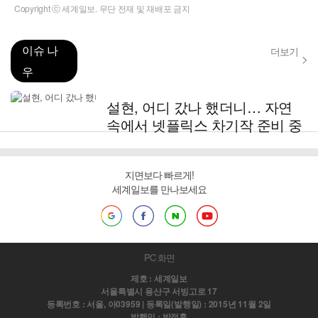
Copyright ⓒ 세계일보. 무단 전재 및 재배포 금지
이슈 나
더보기
우
설현, 어디 갔나 했더니… 자연
속에서 넷플릭스 차기작 준비 중
지면보다 빠르게!
세계일보를 만나보세요
PC 화면
제호 : 세계일보
서울특별시 용산구 서빙고로 17
등록번호 : 서울, 아03959 | 등록일(발행일) : 2015년 11월 2일
발행인 : 박정훈