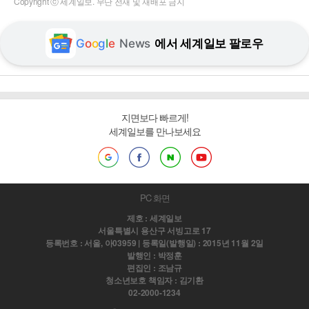
Copyright ⓒ 세계일보. 무단 전재 및 재배포 금지
G
o
o
g
l
e
News
에서 세계일보 팔로우
지면보다 빠르게!
세계일보를 만나보세요
PC 화면
제호 : 세계일보
서울특별시 용산구 서빙고로 17
등록번호 : 서울, 아03959 | 등록일(발행일) : 2015년 11월 2일
발행인 : 박정훈
편집인 : 조남규
청소년보호 책임자 : 김기환
02-2000-1234