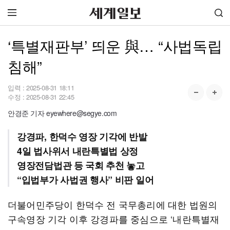
‘특별재판부’ 띄운 與… “사법독립
침해”
입력 :
2025-08-31 18:11
수정 :
2025-08-31 22:45
안경준 기자 eyewhere@segye.com
강경파, 한덕수 영장 기각에 반발
4일 법사위서 내란특별법 상정
영장전담법관 등 국회 추천 놓고
“입법부가 사법권 행사” 비판 일어
더불어민주당이 한덕수 전 국무총리에 대한 법원의
구속영장 기각 이후 강경파를 중심으로 ‘내란특별재