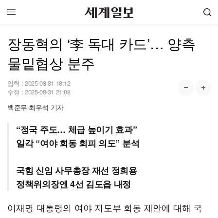
장동혁의 ‘李 독대 카드’… 양측
물밑협상 분주
입력 :
2025-08-31 18:12
수정 :
2025-08-31 21:08
백준무·최우석 기자
“정국 주도… 체급 높이기 효과”
일각 “여야 회동 회피 의도” 분석
국힘 신임 사무총장 재선 정희용
정책위의장엔 4선 김도읍 내정
이재명 대통령의 여야 지도부 회동 제안에 대해 국