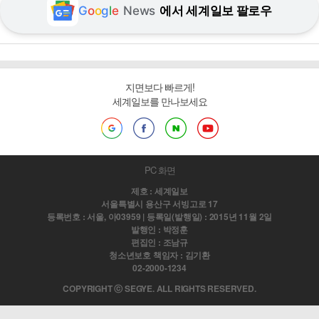
G
o
o
g
l
e
News
에서 세계일보 팔로우
지면보다 빠르게!
세계일보를 만나보세요
PC 화면
제호 : 세계일보
서울특별시 용산구 서빙고로 17
등록번호 : 서울, 아03959 | 등록일(발행일) : 2015년 11월 2일
발행인 : 박정훈
편집인 : 조남규
청소년보호 책임자 : 김기환
02-2000-1234
COPYRIGHT ⓒ SEGYE. ALL RIGHTS RESERVED.