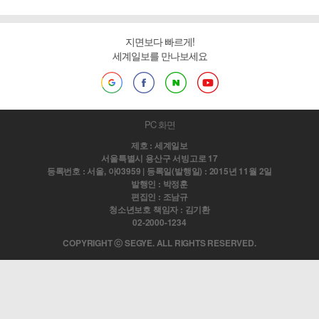
지면보다 빠르게!
세계일보를 만나보세요
PC 화면
제호 : 세계일보
서울특별시 용산구 서빙고로 17
등록번호 : 서울, 아03959 | 등록일(발행일) : 2015년 11월 2일
발행인 : 박정훈
편집인 : 조남규
청소년보호 책임자 : 김기환
02-2000-1234
COPYRIGHT ⓒ SEGYE. ALL RIGHTS RESERVED.