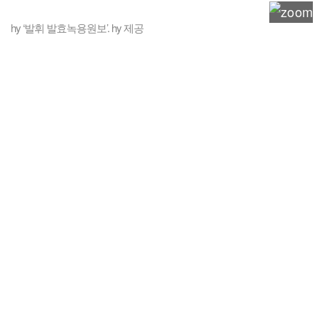
hy ‘발휘 발효녹용원보’. hy 제공
​