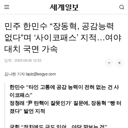
민주 한민수 “장동혁, 공감능력
없다”며 ‘사이코패스’ 지적…여야
대치 국면 가속
입력 :
2025-08-29 12:33
김나현 기자 lapiz@segye.com
한민수 “타인 고통에 공감 능력이 전혀 없는 건 사
이코패스”
정청래 ‘尹 탄핵이 잘못인가’ 질문에, 장동혁 “빵 터
졌다” 발언 지적
국힘 “정치에도 금도 있어…야당 깔보는 것”