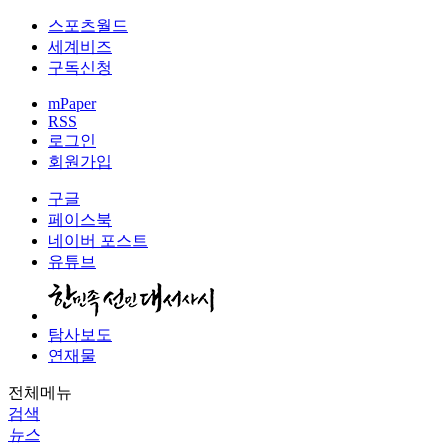
스포츠월드
세계비즈
구독신청
mPaper
RSS
로그인
회원가입
구글
페이스북
네이버 포스트
유튜브
탐사보도
연재물
전체메뉴
검색
뉴스