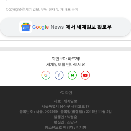
Copyright ⓒ 세계일보. 무단 전재 및 재배포 금지
G
o
o
g
l
e
News
에서 세계일보 팔로우
지면보다 빠르게!
세계일보를 만나보세요
PC 화면
제호 : 세계일보
서울특별시 용산구 서빙고로 17
등록번호 : 서울, 아03959 | 등록일(발행일) : 2015년 11월 2일
발행인 : 박정훈
편집인 : 조남규
청소년보호 책임자 : 김기환