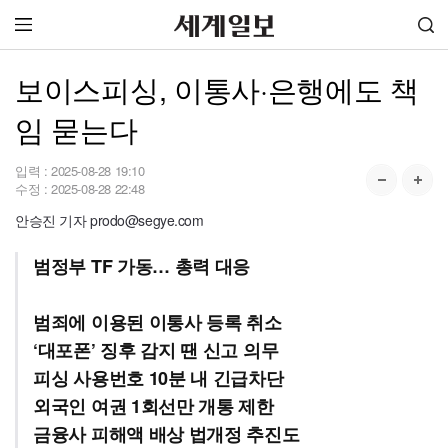
보이스피싱, 이통사·은행에도 책
임 묻는다
입력 :
2025-08-28 19:10
수정 :
2025-08-28 22:48
안승진 기자 prodo@segye.com
범정부 TF 가동… 총력 대응
범죄에 이용된 이통사 등록 취소
‘대포폰’ 징후 감지 땐 신고 의무
피싱 사용번호 10분 내 긴급차단
외국인 여권 1회선만 개통 제한
금융사 피해액 배상 법개정 추진도