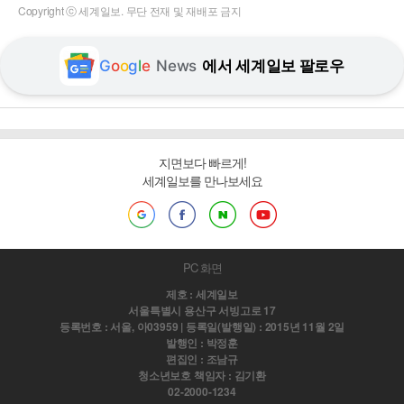
Copyright ⓒ 세계일보. 무단 전재 및 재배포 금지
G
o
o
g
l
e
News
에서 세계일보 팔로우
지면보다 빠르게!
세계일보를 만나보세요
PC 화면
제호 : 세계일보
서울특별시 용산구 서빙고로 17
등록번호 : 서울, 아03959 | 등록일(발행일) : 2015년 11월 2일
발행인 : 박정훈
편집인 : 조남규
청소년보호 책임자 : 김기환
02-2000-1234