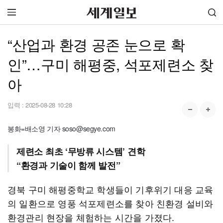
“산업과 환경 공존 눈으로 확
인”…구미 해평중, 석포제련소 찾
아
입력 :
2025-08-28 10:28
봉화=배소영 기자 soso@segye.com
제련소 최초 ‘무방류 시스템’ 견학
“환경과 기술이 함께 발전”
경북 구미 해평중학교 학생들이 기후위기 대응 교육
의 일환으로 영풍 석포제련소를 찾아 친환경 설비와
환경관리 현장을 체험하는 시간을 가졌다.