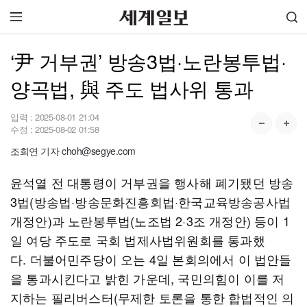
‘尹 거부권’ 방송3법·노란봉투법·
양곡법, 與 주도 법사위 통과
입력 :
2025-08-01 21:04
수정 :
2025-08-02 01:58
조희연 기자 choh@segye.com
윤석열 전 대통령이 거부권을 행사해 폐기됐던 방송
3법(방송법·방송문화진흥회법·한국교육방송공사법
개정안)과 노란봉투법(노조법 2·3조 개정안) 등이 1
일 여당 주도로 국회 법제사법위원회를 통과했
다. 더불어민주당이 오는 4일 본회의에서 이 법안들
을 통과시킨다고 밝힌 가운데, 국민의힘이 이를 저
지하는 필리버스터(무제한 토론을 통한 합법적인 의