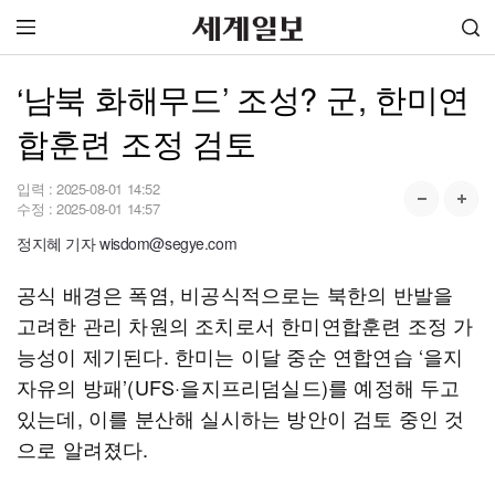
‘남북 화해무드’ 조성? 군, 한미연
합훈련 조정 검토
입력 :
2025-08-01 14:52
수정 :
2025-08-01 14:57
정지혜 기자 wisdom@segye.com
공식 배경은 폭염, 비공식적으로는 북한의 반발을
고려한 관리 차원의 조치로서 한미연합훈련 조정 가
능성이 제기된다. 한미는 이달 중순 연합연습 ‘을지
자유의 방패’(UFS·을지프리덤실드)를 예정해 두고
있는데, 이를 분산해 실시하는 방안이 검토 중인 것
으로 알려졌다.