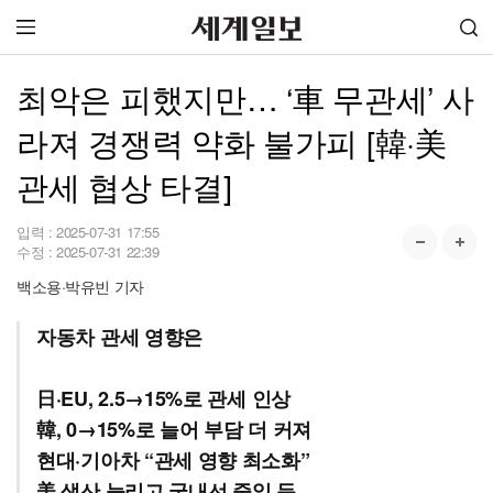
최악은 피했지만… ‘車 무관세’ 사
라져 경쟁력 약화 불가피 [韓·美
관세 협상 타결]
입력 :
2025-07-31 17:55
수정 :
2025-07-31 22:39
백소용·박유빈 기자
자동차 관세 영향은
日·EU, 2.5→15%로 관세 인상
韓, 0→15%로 늘어 부담 더 커져
현대·기아차 “관세 영향 최소화”
美 생산 늘리고 국내선 줄일 듯