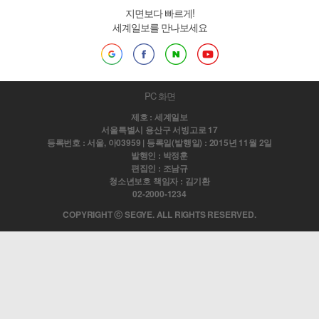
지면보다 빠르게!
세계일보를 만나보세요
PC 화면
제호 : 세계일보
서울특별시 용산구 서빙고로 17
등록번호 : 서울, 아03959 | 등록일(발행일) : 2015년 11월 2일
발행인 : 박정훈
편집인 : 조남규
청소년보호 책임자 : 김기환
02-2000-1234
COPYRIGHT ⓒ SEGYE. ALL RIGHTS RESERVED.