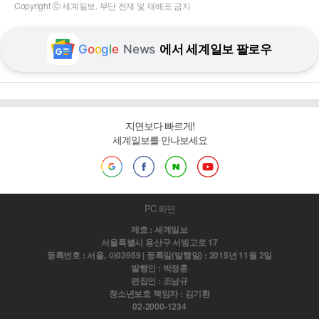
Copyright ⓒ 세계일보. 무단 전재 및 재배포 금지
G
o
o
g
l
e
News
에서 세계일보 팔로우
지면보다 빠르게!
세계일보를 만나보세요
PC 화면
제호 : 세계일보
서울특별시 용산구 서빙고로 17
등록번호 : 서울, 아03959 | 등록일(발행일) : 2015년 11월 2일
발행인 : 박정훈
편집인 : 조남규
청소년보호 책임자 : 김기환
02-2000-1234