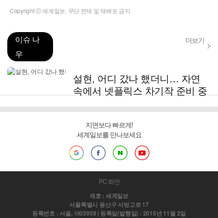
Copyright ⓒ 세계일보. 무단 전재 및 재배포 금지
이슈 나
더보기
우
설현, 어디 갔나 했더니… 자연
속에서 넷플릭스 차기작 준비 중
지면보다 빠르게!
세계일보를 만나보세요
PC 화면
제호 : 세계일보
서울특별시 용산구 서빙고로 17
등록번호 : 서울, 아03959 | 등록일(발행일) : 2015년 11월 2일