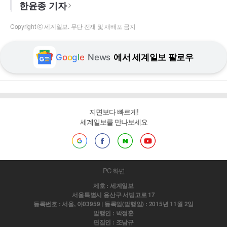
한윤종 기자
Copyright ⓒ 세계일보. 무단 전재 및 재배포 금지
G
o
o
g
l
e
News
에서 세계일보 팔로우
지면보다 빠르게!
세계일보를 만나보세요
PC 화면
제호 : 세계일보
서울특별시 용산구 서빙고로 17
등록번호 : 서울, 아03959 | 등록일(발행일) : 2015년 11월 2일
발행인 : 박정훈
편집인 : 조남규