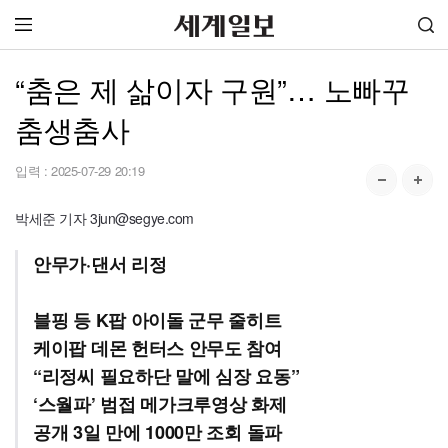
“춤은 제 삶이자 구원”… 노빠꾸
춤생춤사
입력 :
2025-07-29 20:19
박세준 기자 3jun@segye.com
안무가·댄서 리정
블핑 등 K팝 아이돌 군무 줄히트
케이팝 데몬 헌터스 안무도 참여
“리정씨 필요하단 말에 심장 요동”
‘스월파’ 범접 메가크루영상 화제
공개 3일 만에 1000만 조회 돌파