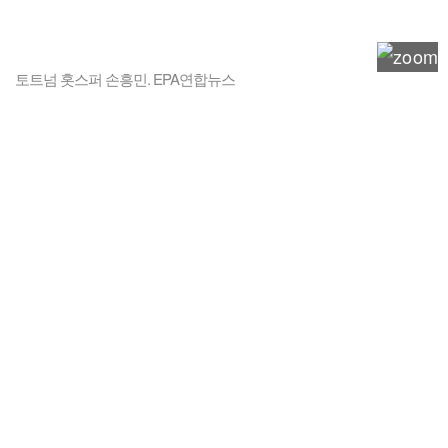
토트넘 홋스퍼 손흥민. EPA연합뉴스