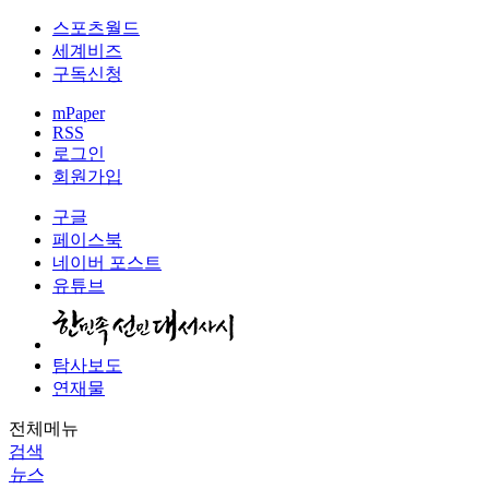
스포츠월드
세계비즈
구독신청
mPaper
RSS
로그인
회원가입
구글
페이스북
네이버 포스트
유튜브
탐사보도
연재물
전체메뉴
검색
뉴스