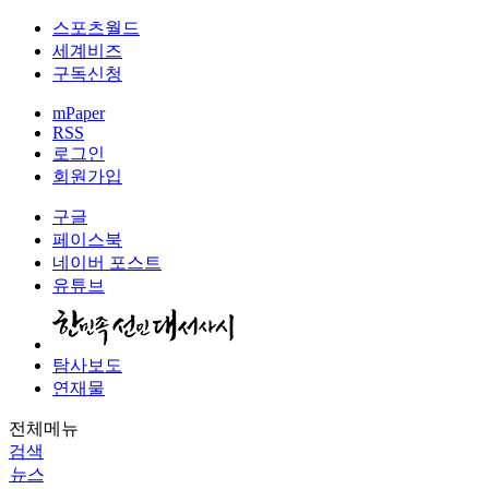
스포츠월드
세계비즈
구독신청
mPaper
RSS
로그인
회원가입
구글
페이스북
네이버 포스트
유튜브
탐사보도
연재물
전체메뉴
검색
뉴스