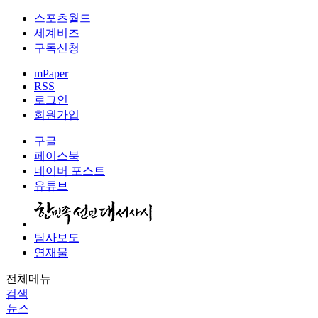
스포츠월드
세계비즈
구독신청
mPaper
RSS
로그인
회원가입
구글
페이스북
네이버 포스트
유튜브
탐사보도
연재물
전체메뉴
검색
뉴스